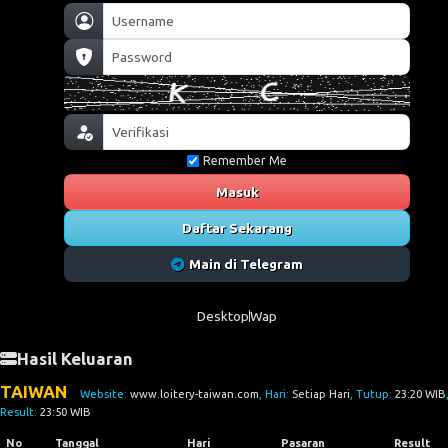
Remember Me
Masuk
Daftar Sekarang
Main di Telegram
Desktop
Wap
Hasil Keluaran
TAIWAN
Website:
www.loitery-taiwan.com
, Hari:
Setiap Hari
, Tutup:
23:20 WIB
Result:
23:50 WIB
No
Tanggal
Hari
Pasaran
Result