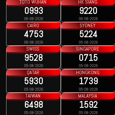
TOTO WUHAN
HK SIANG
0993
9220
06-08-2026
06-08-2026
CAIRO
SYDNEY
4753
5224
06-08-2026
05-08-2026
SWISS
SINGAPORE
9528
0715
05-08-2026
05-08-2026
QATAR
HONGKONG
5930
1739
05-08-2026
05-08-2026
TAIWAN
MALAYSIA
6498
1592
05-08-2026
05-08-2026