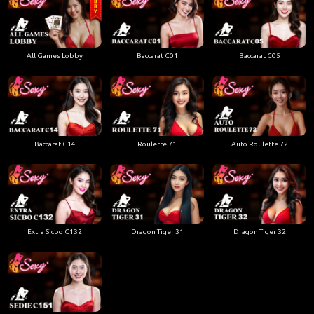
All Games Lobby
Baccarat C01
Baccarat C05
Baccarat C14
Roulette 71
Auto Roulette 72
Extra Sicbo C132
Dragon Tiger 31
Dragon Tiger 32