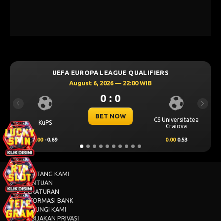
UE QUALIFIERS
UEFA EUROPA LEAGUE QU
— 22:00 WIB
August 6, 2026 — 22:59
0
0 : 0
Previous
Next
OW
BET NOW
CS Universitatea
Maccabi Tel Aviv (n)
Craiova
0.00
0.53
0.25
0.70
TENTANG KAMI
BANTUAN
PERATURAN
INFORMASI BANK
HUBUNGI KAMI
KEBIJAKAN PRIVASI